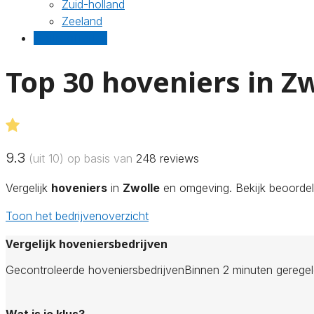
Zuid-holland
Zeeland
Gratis offertes
Top 30 hoveniers in Z
9.3
(uit 10) op basis van
248
reviews
Vergelijk
hoveniers
in
Zwolle
en omgeving. Bekijk beoordeli
Toon het bedrijvenoverzicht
Vergelijk hoveniersbedrijven
Gecontroleerde hoveniersbedrijven
Binnen 2 minuten gerege
Wat is je klus?