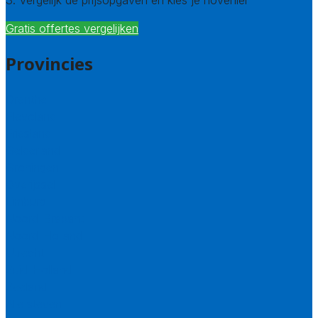
3. Vergelijk de prijsopgaven en kies je hovenier
Gratis offertes vergelijken
Provincies
Drenthe
Flevoland
Friesland
Gelderland
Groningen
Overijssel
Limburg
Noord-Brabant
Noord-Holland
Utrecht
Zuid-Holland
Zeeland
Alle steden