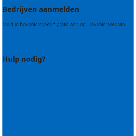
Bedrijven aanmelden
Meld je hoveniersbedrijf gratis aan op Hovenier.website.
Hovenier leads kopen
Bedrijf aanmelden
Hulp nodig?
Contact
Bel 085 005 0242
Wie zijn wij?
Uitleg over de offerteservice
Hulp nodig bij je aanvraag?
Welke kwaliteitseisen stellen we?
Hoe doen we onderzoek naar hoveniers?
Veelgestelde vragen: particulieren