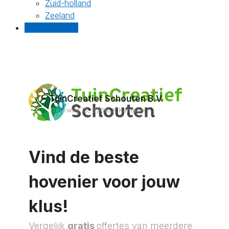
Zuid-holland
Zeeland
Gratis offertes
TuinCreatief Schouten B.V.
Treurwilg 13, 8266LX Kampen
Vind de beste
hovenier voor jouw
klus!
Vergelijk
gratis
offertes van meerdere