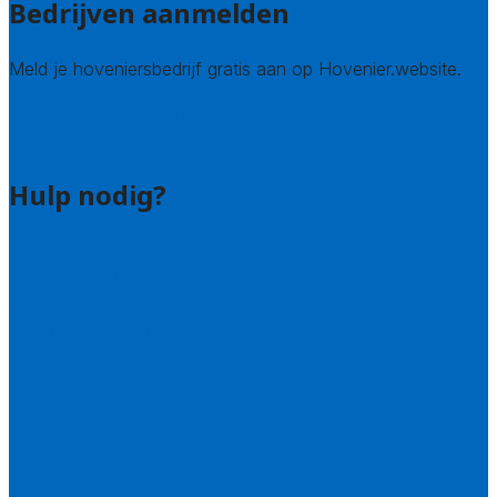
Bedrijven aanmelden
Meld je hoveniersbedrijf gratis aan op Hovenier.website.
Hovenier leads kopen
Bedrijf aanmelden
Hulp nodig?
Contact
Bel 085 005 0242
Wie zijn wij?
Uitleg over de offerteservice
Hulp nodig bij je aanvraag?
Welke kwaliteitseisen stellen we?
Hoe doen we onderzoek naar hoveniers?
Veelgestelde vragen: particulieren
Veelgestelde vragen: bedrijven