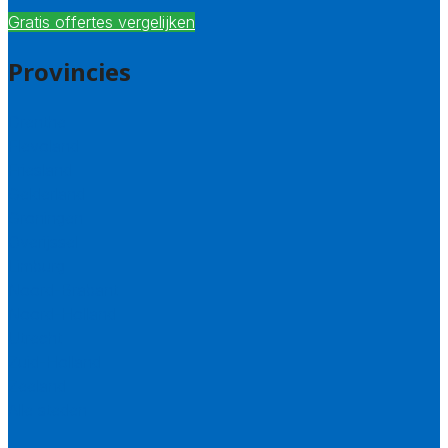
Gratis offertes vergelijken
Provincies
Drenthe
Flevoland
Friesland
Gelderland
Groningen
Overijssel
Limburg
Noord-Brabant
Noord-Holland
Utrecht
Zuid-Holland
Zeeland
Alle steden