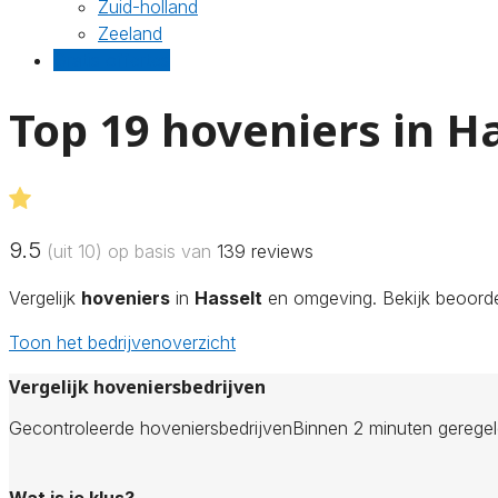
Zuid-holland
Zeeland
Gratis offertes
Top 19 hoveniers in H
9.5
(uit 10) op basis van
139
reviews
Vergelijk
hoveniers
in
Hasselt
en omgeving. Bekijk beoordel
Toon het bedrijvenoverzicht
Vergelijk hoveniersbedrijven
Gecontroleerde hoveniersbedrijven
Binnen 2 minuten gerege
Wat is je klus?