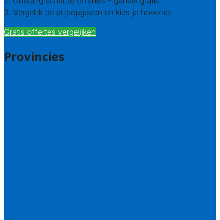
2. Ontvang scherpe offertes – geheel gratis
3. Vergelijk de prijsopgaven en kies je hovenier
Gratis offertes vergelijken
Provincies
Drenthe
Flevoland
Friesland
Gelderland
Groningen
Overijssel
Limburg
Noord-Brabant
Noord-Holland
Utrecht
Zuid-Holland
Zeeland