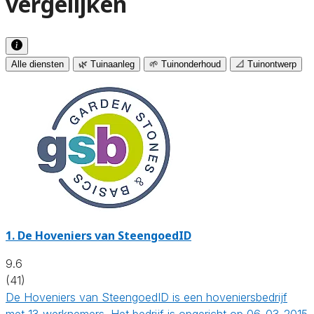
vergelijken
Alle diensten
🌿 Tuinaanleg
🌱 Tuinonderhoud
📐 Tuinontwerp
1.
De Hoveniers van SteengoedID
9.6
(41)
De Hoveniers van SteengoedID is een hoveniersbedrijf
met 13 werknemers. Het bedrijf is opgericht op 06-03-2015