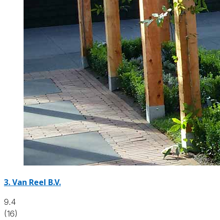
3.
Van Reel B.V.
9.4
(16)