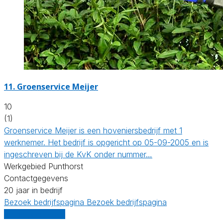
11.
Groenservice Meijer
10
(1)
Groenservice Meijer is een hoveniersbedrijf met 1
werknemer. Het bedrijf is opgericht op 05-09-2005 en is
ingeschreven bij de KvK onder nummer…
Werkgebied Punthorst
Contactgegevens
20 jaar in bedrijf
Bezoek bedrijfspagina
Bezoek bedrijfspagina
Vergelijk offertes