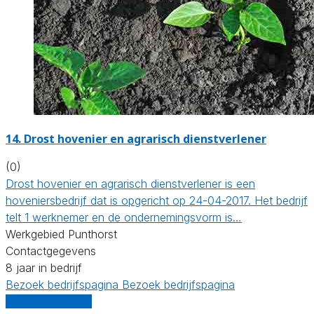
14.
Drost hovenier en agrarisch dienstverlener
(0)
Drost hovenier en agrarisch dienstverlener is een
hoveniersbedrijf dat is opgericht op 24-04-2017. Het bedrijf
telt 1 werknemer en de ondernemingsvorm is…
Werkgebied Punthorst
Contactgegevens
8 jaar in bedrijf
Bezoek bedrijfspagina
Bezoek bedrijfspagina
Vergelijk offertes