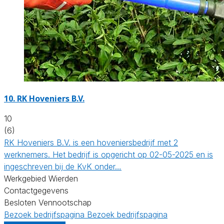
10.
RK Hoveniers B.V.
10
(6)
RK Hoveniers B.V. is een hoveniersbedrijf met 2
werknemers. Het bedrijf is opgericht op 02-05-2025 en is
ingeschreven bij de KvK onder…
Werkgebied Wierden
Contactgegevens
Besloten Vennootschap
Bezoek bedrijfspagina
Bezoek bedrijfspagina