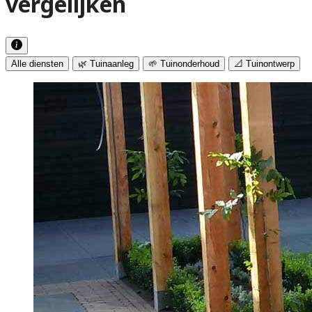
vergelijken
Alle diensten
🌿 Tuinaanleg
🌱 Tuinonderhoud
📐 Tuinontwerp