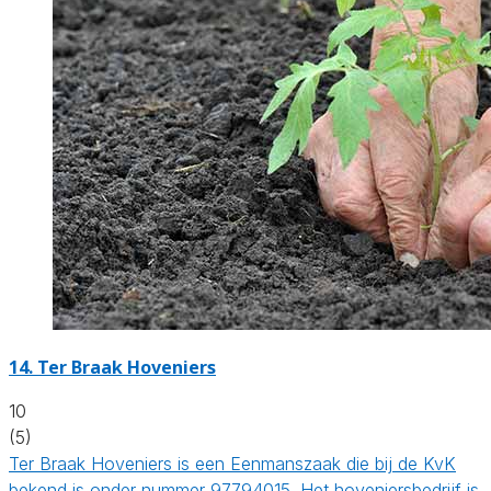
14.
Ter Braak Hoveniers
10
(5)
Ter Braak Hoveniers is een Eenmanszaak die bij de KvK
bekend is onder nummer 97794015. Het hoveniersbedrijf is