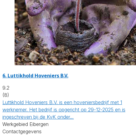
6.
Luttikhold Hoveniers B.V.
9.2
(8)
Luttikhold Hoveniers B.V. is een hoveniersbedrijf met 1
werknemer. Het bedrijf is opgericht op 29-12-2025 en is
ingeschreven bij de KvK onder…
Werkgebied Eibergen
Contactgegevens