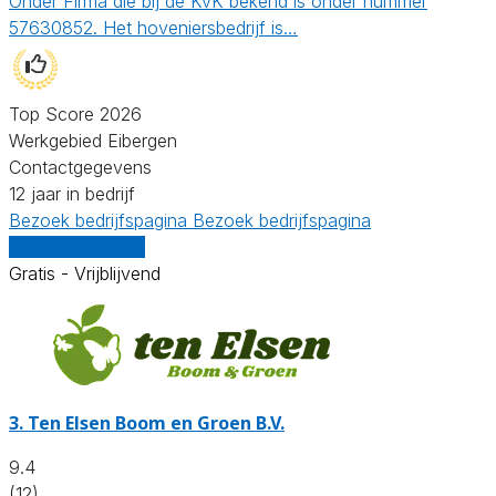
Onder Firma die bij de KvK bekend is onder nummer
57630852. Het hoveniersbedrijf is…
Top Score 2026
Werkgebied Eibergen
Contactgegevens
12 jaar in bedrijf
Bezoek bedrijfspagina
Bezoek bedrijfspagina
Vergelijk offertes
Gratis - Vrijblijvend
3.
Ten Elsen Boom en Groen B.V.
9.4
(12)