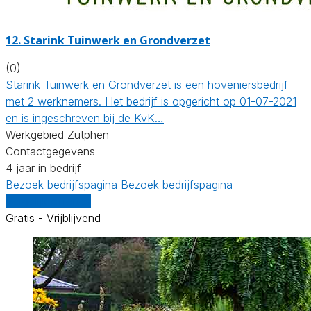
12.
Starink Tuinwerk en Grondverzet
(0)
Starink Tuinwerk en Grondverzet is een hoveniersbedrijf
met 2 werknemers. Het bedrijf is opgericht op 01-07-2021
en is ingeschreven bij de KvK…
Werkgebied Zutphen
Contactgegevens
4 jaar in bedrijf
Bezoek bedrijfspagina
Bezoek bedrijfspagina
Vergelijk offertes
Gratis - Vrijblijvend