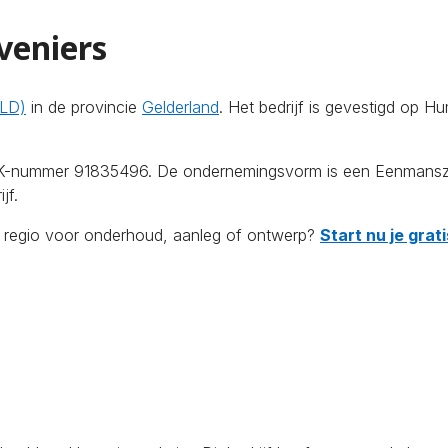
veniers
GLD)
in de provincie
Gelderland
. Het bedrijf is gevestigd op
 KvK-nummer 91835496. De ondernemingsvorm is een Eenmansz
jf.
de regio voor onderhoud, aanleg of ontwerp?
Start nu je gra