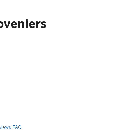
veniers
views
FAQ