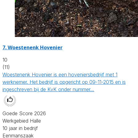
7.
Woestenenk Hovenier
10
(11)
Woestenenk Hovenier is een hoveniersbedrijf met 1
werknemer. Het bedrijf is opgericht op 09-11-2015 en is
ingeschreven bij de KvK onder nummer…
Goede Score 2026
Werkgebied Halle
10 jaar in bedrijf
Eenmanszaak