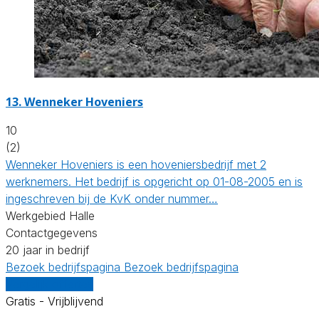
13.
Wenneker Hoveniers
10
(2)
Wenneker Hoveniers is een hoveniersbedrijf met 2
werknemers. Het bedrijf is opgericht op 01-08-2005 en is
ingeschreven bij de KvK onder nummer…
Werkgebied Halle
Contactgegevens
20 jaar in bedrijf
Bezoek bedrijfspagina
Bezoek bedrijfspagina
Vergelijk offertes
Gratis - Vrijblijvend