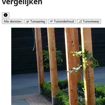
vergelijken
Alle diensten
🌿 Tuinaanleg
🌱 Tuinonderhoud
📐 Tuinontwerp