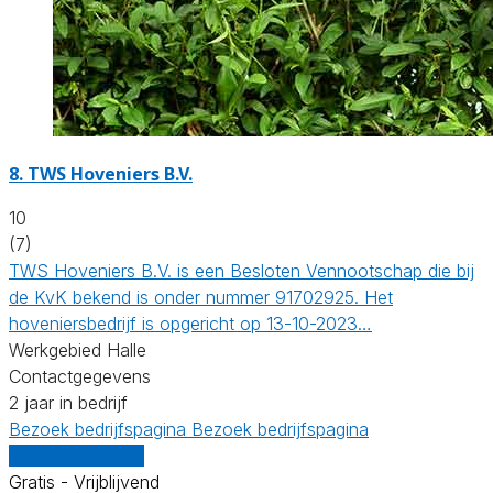
8.
TWS Hoveniers B.V.
10
(7)
TWS Hoveniers B.V. is een Besloten Vennootschap die bij
de KvK bekend is onder nummer 91702925. Het
hoveniersbedrijf is opgericht op 13-10-2023…
Werkgebied Halle
Contactgegevens
2 jaar in bedrijf
Bezoek bedrijfspagina
Bezoek bedrijfspagina
Vergelijk offertes
Gratis - Vrijblijvend