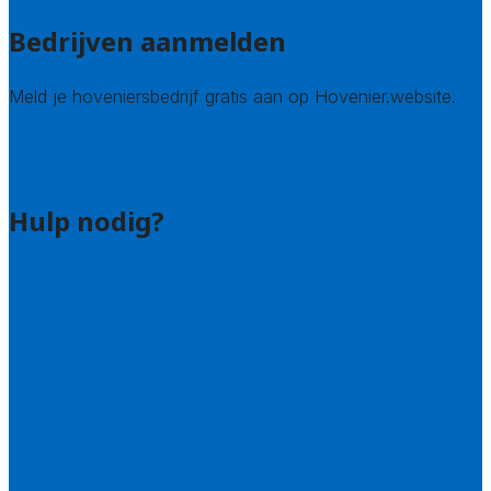
Bedrijven aanmelden
Meld je hoveniersbedrijf gratis aan op Hovenier.website.
Hovenier leads kopen
Bedrijf aanmelden
Hulp nodig?
Contact
Bel 085 005 0242
Wie zijn wij?
Uitleg over de offerteservice
Hulp nodig bij je aanvraag?
Welke kwaliteitseisen stellen we?
Hoe doen we onderzoek naar hoveniers?
Veelgestelde vragen: particulieren