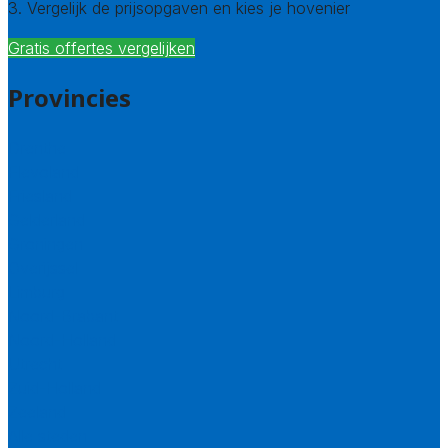
3. Vergelijk de prijsopgaven en kies je hovenier
Gratis offertes vergelijken
Provincies
Drenthe
Flevoland
Friesland
Gelderland
Groningen
Overijssel
Limburg
Noord-Brabant
Noord-Holland
Utrecht
Zuid-Holland
Zeeland
Alle steden