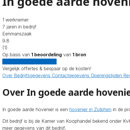
In goede aarde hoven
1 werknemer
7 jaren in bedrijf
Eenmanszaak
9.8
(1)
Op basis van
1 beoordeling
van
1 bron
Gratis offertes vergelijken
Vergelijk offertes & bespaar op de kosten!
Over
Bedrijfsgegevens
Contactgegevens
Openingstijden
Re
Over In goede aarde hoveni
In goede aarde hovenier is een
hovenier in Zutphen
in de pr
Dit bedrijf is bij de Kamer van Koophandel bekend onder 
meer gegevens van dit bedrijf.