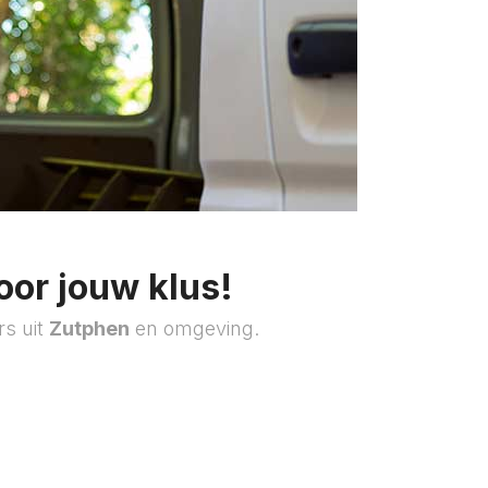
oor jouw klus!
rs uit
Zutphen
en omgeving.