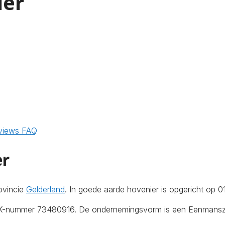
ier
views
FAQ
er
ovincie
Gelderland
. In goede aarde hovenier is opgericht op 0
KvK-nummer 73480916. De ondernemingsvorm is een Eenmanszaa