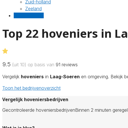
Zuid-holland
Zeeland
Gratis offertes
Top 22 hoveniers in L
9.5
(uit 10) op basis van
91
reviews
Vergelijk
hoveniers
in
Laag-Soeren
en omgeving. Bekijk be
Toon het bedrijvenoverzicht
Vergelijk hoveniersbedrijven
Gecontroleerde hoveniersbedrijven
Binnen 2 minuten gerege
Wat is je klus?