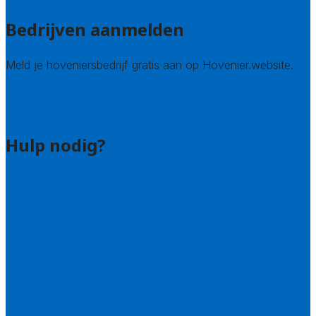
Bedrijven aanmelden
Meld je hoveniersbedrijf gratis aan op Hovenier.website.
Hovenier leads kopen
Bedrijf aanmelden
Hulp nodig?
Contact
Bel 085 005 0242
Wie zijn wij?
Uitleg over de offerteservice
Hulp nodig bij je aanvraag?
Welke kwaliteitseisen stellen we?
Hoe doen we onderzoek naar hoveniers?
Veelgestelde vragen: particulieren