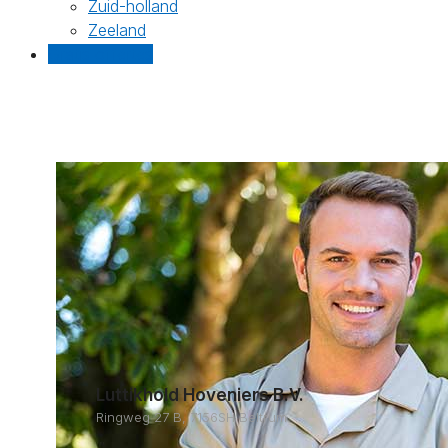
Zuid-holland
Zeeland
Gratis offertes
Luttikhold Hoveniers B.V.
Ringweg 27 B, 7156SH Beltrum