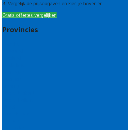
3. Vergelijk de prijsopgaven en kies je hovenier
Gratis offertes vergelijken
Provincies
Drenthe
Flevoland
Friesland
Gelderland
Groningen
Overijssel
Limburg
Noord-Brabant
Noord-Holland
Utrecht
Zuid-Holland
Zeeland
Alle steden