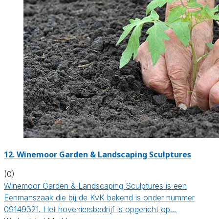
12.
Winemoor Garden & Landscaping Sculptures
(0)
Winemoor Garden & Landscaping Sculptures is een
Eenmanszaak die bij de KvK bekend is onder nummer
09149321. Het hoveniersbedrijf is opgericht op…