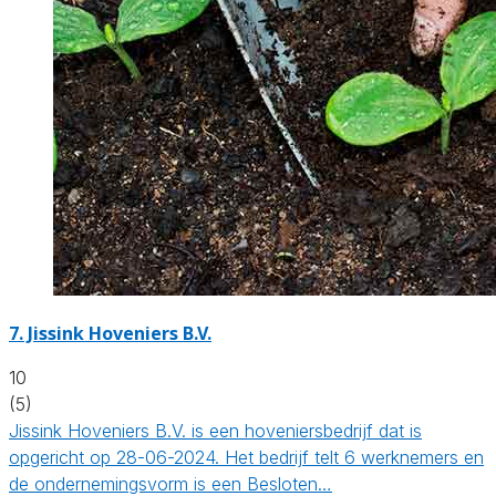
7.
Jissink Hoveniers B.V.
10
(5)
Jissink Hoveniers B.V. is een hoveniersbedrijf dat is
opgericht op 28-06-2024. Het bedrijf telt 6 werknemers en
de ondernemingsvorm is een Besloten…