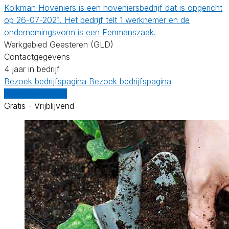
Kolkman Hoveniers is een hoveniersbedrijf dat is opgericht
op 26-07-2021. Het bedrijf telt 1 werknemer en de
ondernemingsvorm is een Eenmanszaak.
Werkgebied Geesteren (GLD)
Contactgegevens
4 jaar in bedrijf
Bezoek bedrijfspagina
Bezoek bedrijfspagina
Vergelijk offertes
Gratis - Vrijblijvend