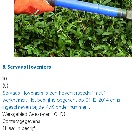
8.
Servaas Hoveniers
10
(5)
Servaas Hoveniers is een hoveniersbedrijf met 1
werknemer. Het bedrijf is opgericht op 01-12-2014 en is
ingeschreven bij de KvK onder nummer…
Werkgebied Geesteren (GLD)
Contactgegevens
11 jaar in bedrijf