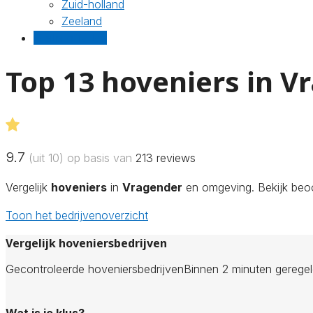
Zuid-holland
Zeeland
Gratis offertes
Top 13 hoveniers in V
9.7
(uit 10) op basis van
213
reviews
Vergelijk
hoveniers
in
Vragender
en omgeving. Bekijk beoo
Toon het bedrijvenoverzicht
Vergelijk hoveniersbedrijven
Gecontroleerde hoveniersbedrijven
Binnen 2 minuten gerege
Wat is je klus?