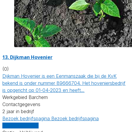
13.
Dijkman Hovenier
(0)
Dijkman Hovenier is een Eenmanszaak die bij de KvK
bekend is onder nummer 89666704. Het hoveniersbedrijf
is opgericht op 01-04-2023 en heeft…
Werkgebied Barchem
Contactgegevens
2 jaar in bedrijf
Bezoek bedrijfspagina
Bezoek bedrijfspagina
Vergelijk offertes