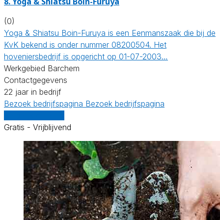
8.
Yoga & Shiatsu Boin-Furuya
(0)
Yoga & Shiatsu Boin-Furuya is een Eenmanszaak die bij de
KvK bekend is onder nummer 08200504. Het
hoveniersbedrijf is opgericht op 01-07-2003…
Werkgebied Barchem
Contactgegevens
22 jaar in bedrijf
Bezoek bedrijfspagina
Bezoek bedrijfspagina
Vergelijk offertes
Gratis - Vrijblijvend