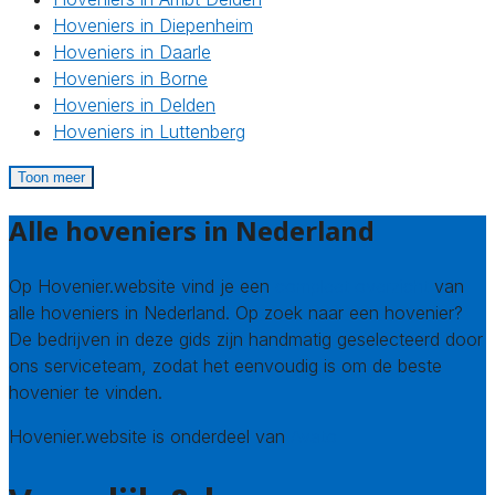
Hoveniers in Diepenheim
Hoveniers in Daarle
Hoveniers in Borne
Hoveniers in Delden
Hoveniers in Luttenberg
Toon meer
Alle hoveniers in Nederland
Op Hovenier.website vind je een
compleet overzicht
van
alle hoveniers in Nederland. Op zoek naar een hovenier?
De bedrijven in deze gids zijn handmatig geselecteerd door
ons serviceteam, zodat het eenvoudig is om de beste
hovenier te vinden.
Hovenier.website is onderdeel van
Avato