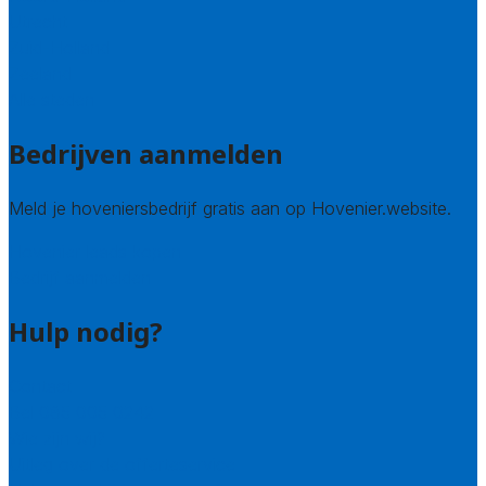
Utrecht
Zuid-Holland
Zeeland
Alle steden
Bedrijven aanmelden
Meld je hoveniersbedrijf gratis aan op Hovenier.website.
Hovenier leads kopen
Bedrijf aanmelden
Hulp nodig?
Contact
Bel 085 005 0242
Wie zijn wij?
Uitleg over de offerteservice