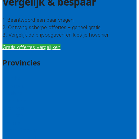
Vergelijk & bespaar
1. Beantwoord een paar vragen
2. Ontvang scherpe offertes – geheel gratis
3. Vergelijk de prijsopgaven en kies je hovenier
Gratis offertes vergelijken
Provincies
Drenthe
Flevoland
Friesland
Gelderland
Groningen
Overijssel
Limburg
Noord-Brabant
Noord-Holland