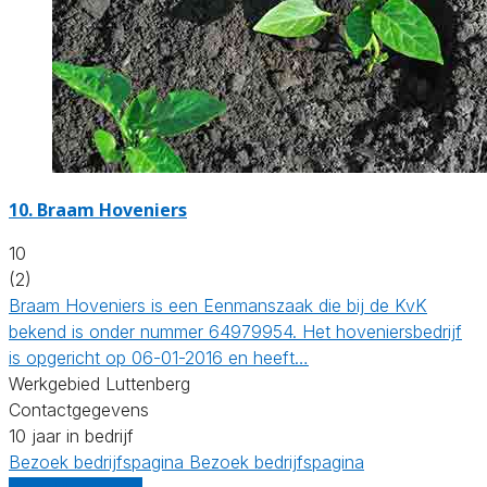
10.
Braam Hoveniers
10
(2)
Braam Hoveniers is een Eenmanszaak die bij de KvK
bekend is onder nummer 64979954. Het hoveniersbedrijf
is opgericht op 06-01-2016 en heeft…
Werkgebied Luttenberg
Contactgegevens
10 jaar in bedrijf
Bezoek bedrijfspagina
Bezoek bedrijfspagina