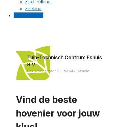
Zuid-holland
Zeeland
Gratis offertes
Tuin-Technisch Centrum Eshuis
B.V.
Het Wendelgoor 21, 7604PJ Almelo
Vind de beste
hovenier voor jouw
klus!