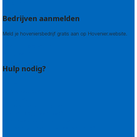
Alle steden
Bedrijven aanmelden
Meld je hoveniersbedrijf gratis aan op Hovenier.website.
Hovenier leads kopen
Bedrijf aanmelden
Hulp nodig?
Contact
Bel 085 005 0242
Wie zijn wij?
Uitleg over de offerteservice
Hulp nodig bij je aanvraag?
Welke kwaliteitseisen stellen we?
Hoe doen we onderzoek naar hoveniers?