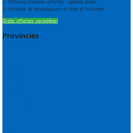
2. Ontvang scherpe offertes – geheel gratis
3. Vergelijk de prijsopgaven en kies je hovenier
Gratis offertes vergelijken
Provincies
Drenthe
Flevoland
Friesland
Gelderland
Groningen
Overijssel
Limburg
Noord-Brabant
Noord-Holland
Utrecht
Zuid-Holland
Zeeland