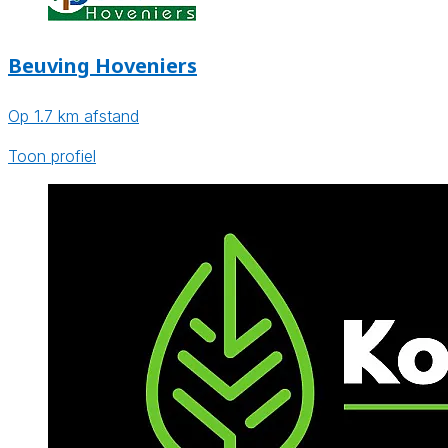
Beuving Hoveniers
Op 1.7 km afstand
Toon profiel