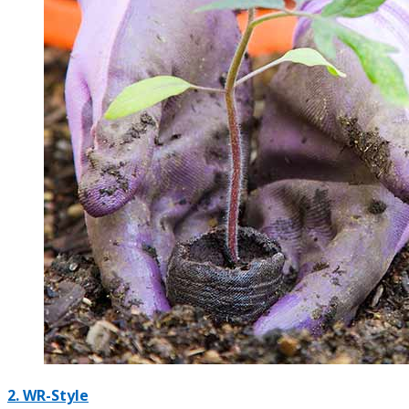
2.
WR-Style