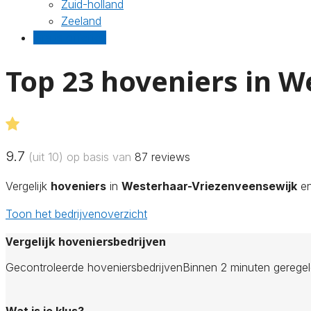
Zuid-holland
Zeeland
Gratis offertes
Top 23 hoveniers in 
9.7
(uit 10) op basis van
87
reviews
Vergelijk
hoveniers
in
Westerhaar-Vriezenveensewijk
en
Toon het bedrijvenoverzicht
Vergelijk hoveniersbedrijven
Gecontroleerde hoveniersbedrijven
Binnen 2 minuten gerege
Wat is je klus?