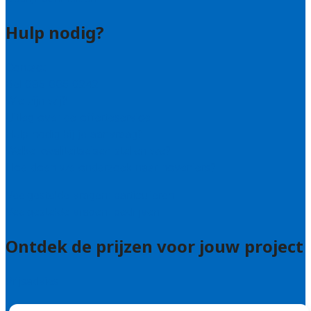
Hulp nodig?
Contact
Bel 085 005 0242
Wie zijn wij?
Uitleg over de offerteservice
Hulp nodig bij je aanvraag?
Welke kwaliteitseisen stellen we?
Hoe doen we onderzoek naar hoveniers?
Veelgestelde vragen: particulieren
Veelgestelde vragen: bedrijven
Ontdek de prijzen voor jouw project
Prijsadvies