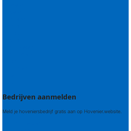
Flevoland
Friesland
Gelderland
Groningen
Overijssel
Limburg
Noord-Brabant
Noord-Holland
Utrecht
Zuid-Holland
Zeeland
Alle steden
Bedrijven aanmelden
Meld je hoveniersbedrijf gratis aan op Hovenier.website.
Hovenier leads kopen
Bedrijf aanmelden