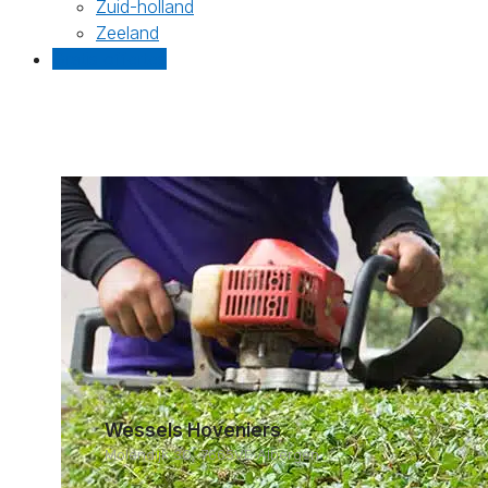
Zuid-holland
Zeeland
Gratis offertes
Wessels Hoveniers
Molendijk 30, 7665VE Albergen