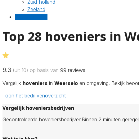
Zuid-holland
Zeeland
Gratis offertes
Top 28 hoveniers in W
9.3
(uit 10) op basis van
99
reviews
Vergelijk
hoveniers
in
Weerselo
en omgeving. Bekijk beoord
Toon het bedrijvenoverzicht
Vergelijk hoveniersbedrijven
Gecontroleerde hoveniersbedrijven
Binnen 2 minuten gerege
Wat is je klus?