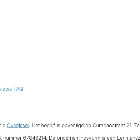
views
FAQ
cie
Overijssel
. Het bedrijf is gevestigd op Curacaostraat 21. T
KvK-nummer 67848214. De ondernemingsvorm is een Eenmanszaa