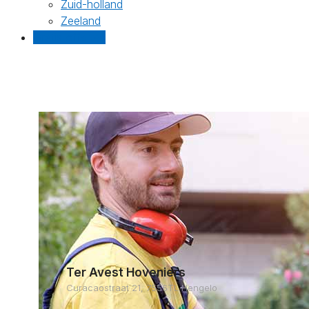
Zuid-holland
Zeeland
Gratis offertes
Ter Avest Hoveniers
Curacaostraat 21, 7556TL Hengelo