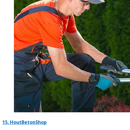
15.
HoutBetonShop