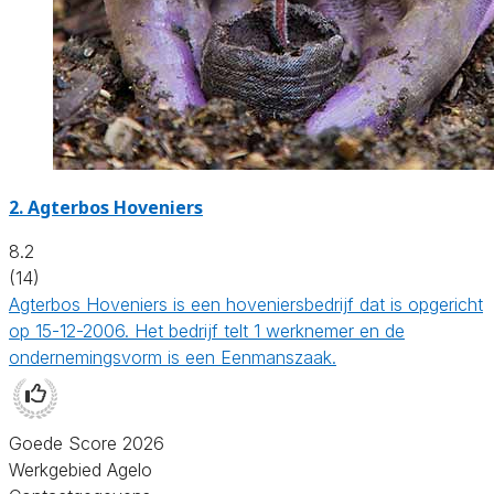
2.
Agterbos Hoveniers
8.2
(14)
Agterbos Hoveniers is een hoveniersbedrijf dat is opgericht
op 15-12-2006. Het bedrijf telt 1 werknemer en de
ondernemingsvorm is een Eenmanszaak.
Goede Score 2026
Werkgebied Agelo