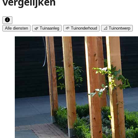
vergelijken
Alle diensten
🌿 Tuinaanleg
🌱 Tuinonderhoud
📐 Tuinontwerp