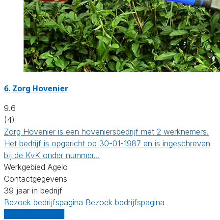
6.
Zorg Hovenier
9.6
(4)
Zorg Hovenier is een hoveniersbedrijf met 2 werknemers.
Het bedrijf is opgericht op 30-01-1987 en is ingeschreven
bij de KvK onder nummer…
Werkgebied Agelo
Contactgegevens
39 jaar in bedrijf
Bezoek bedrijfspagina
Bezoek bedrijfspagina
Vergelijk offertes