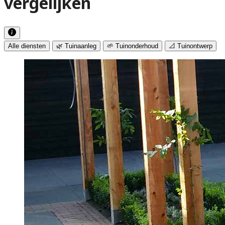
vergelijken
Alle diensten
🌿 Tuinaanleg
🌱 Tuinonderhoud
📐 Tuinontwerp