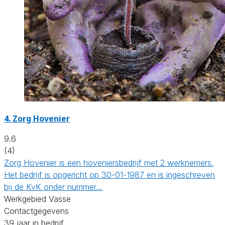
4.
Zorg Hovenier
9.6
(4)
Zorg Hovenier is een hoveniersbedrijf met 2 werknemers.
Het bedrijf is opgericht op 30-01-1987 en is ingeschreven
bij de KvK onder nummer…
Werkgebied Vasse
Contactgegevens
39 jaar in bedrijf