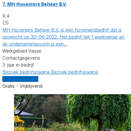
7.
MH Hoveniers Beheer B.V.
9.4
(3)
MH Hoveniers Beheer B.V. is een hoveniersbedrijf dat is
opgericht op 30-06-2022. Het bedrijf telt 1 werknemer en
de ondernemingsvorm is een…
Werkgebied Vasse
Contactgegevens
3 jaar in bedrijf
Bezoek bedrijfspagina
Bezoek bedrijfspagina
Vergelijk offertes
Gratis - Vrijblijvend