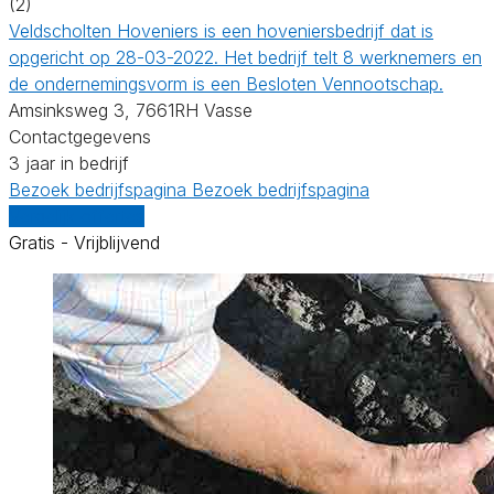
(2)
Veldscholten Hoveniers is een hoveniersbedrijf dat is
opgericht op 28-03-2022. Het bedrijf telt 8 werknemers en
de ondernemingsvorm is een Besloten Vennootschap.
Amsinksweg 3, 7661RH Vasse
Contactgegevens
3 jaar in bedrijf
Bezoek bedrijfspagina
Bezoek bedrijfspagina
Vergelijk offertes
Gratis - Vrijblijvend