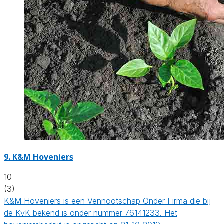
9.
K&M Hoveniers
10
(3)
K&M Hoveniers is een Vennootschap Onder Firma die bij
de KvK bekend is onder nummer 76141233. Het