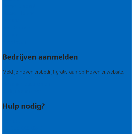
Noord-Brabant
Noord-Holland
Utrecht
Zuid-Holland
Zeeland
Alle steden
Bedrijven aanmelden
Meld je hoveniersbedrijf gratis aan op Hovenier.website.
Hovenier leads kopen
Bedrijf aanmelden
Hulp nodig?
Contact
Bel 085 005 0242