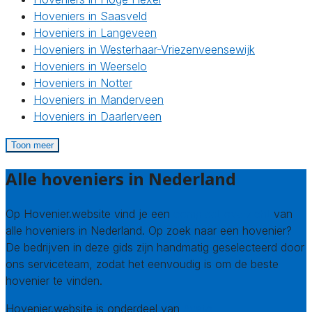
Hoveniers in Saasveld
Hoveniers in Langeveen
Hoveniers in Westerhaar-Vriezenveensewijk
Hoveniers in Weerselo
Hoveniers in Notter
Hoveniers in Manderveen
Hoveniers in Daarlerveen
Toon meer
Alle hoveniers in Nederland
Op Hovenier.website vind je een
compleet overzicht
van
alle hoveniers in Nederland. Op zoek naar een hovenier?
De bedrijven in deze gids zijn handmatig geselecteerd door
ons serviceteam, zodat het eenvoudig is om de beste
hovenier te vinden.
Hovenier.website is onderdeel van
Avato