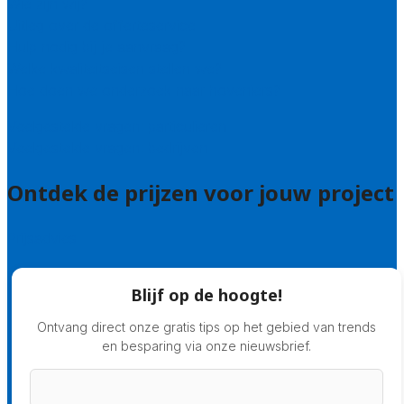
Wie zijn wij?
Uitleg over de offerteservice
Hulp nodig bij je aanvraag?
Welke kwaliteitseisen stellen we?
Hoe doen we onderzoek naar hoveniers?
Veelgestelde vragen: particulieren
Veelgestelde vragen: bedrijven
Ontdek de prijzen voor jouw project
Prijsadvies
Blijf op de hoogte!
Ontvang direct onze gratis tips op het gebied van trends
en besparing via onze nieuwsbrief.