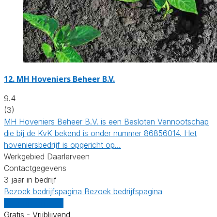
12.
MH Hoveniers Beheer B.V.
9.4
(3)
MH Hoveniers Beheer B.V. is een Besloten Vennootschap
die bij de KvK bekend is onder nummer 86856014. Het
hoveniersbedrijf is opgericht op…
Werkgebied Daarlerveen
Contactgegevens
3 jaar in bedrijf
Bezoek bedrijfspagina
Bezoek bedrijfspagina
Vergelijk offertes
Gratis - Vrijblijvend