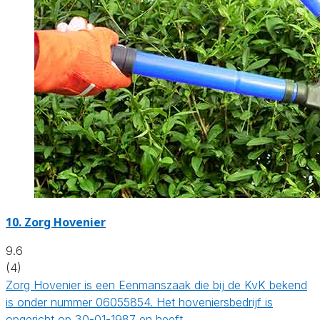
10.
Zorg Hovenier
9.6
(4)
Zorg Hovenier is een Eenmanszaak die bij de KvK bekend
is onder nummer 06055854. Het hoveniersbedrijf is
opgericht op 30-01-1987 en heeft…