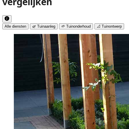
vergelijken
Alle diensten
🌿 Tuinaanleg
🌱 Tuinonderhoud
📐 Tuinontwerp