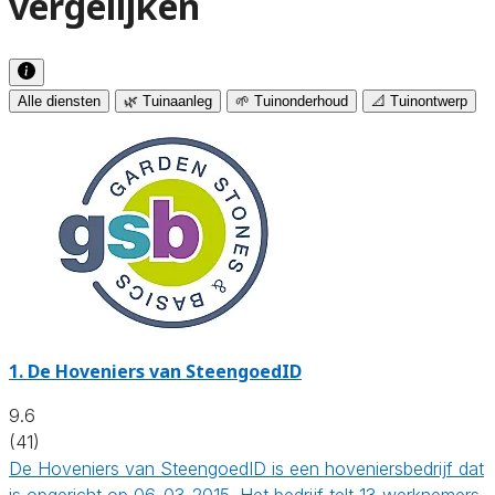
vergelijken
Alle diensten
🌿 Tuinaanleg
🌱 Tuinonderhoud
📐 Tuinontwerp
1.
De Hoveniers van SteengoedID
9.6
(41)
De Hoveniers van SteengoedID is een hoveniersbedrijf dat
is opgericht op 06-03-2015. Het bedrijf telt 13 werknemers