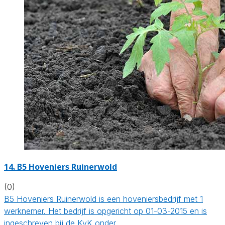
14.
B5 Hoveniers Ruinerwold
(0)
B5 Hoveniers Ruinerwold is een hoveniersbedrijf met 1
werknemer. Het bedrijf is opgericht op 01-03-2015 en is
ingeschreven bij de KvK onder…