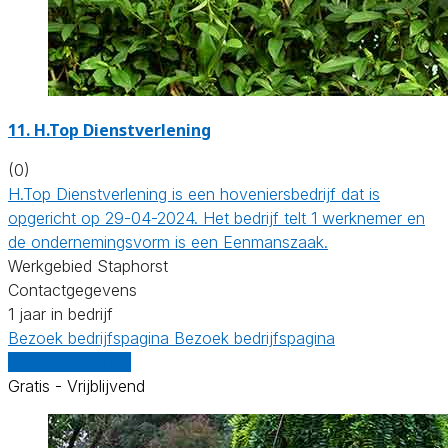
11.
H.Top Dienstverlening
(0)
H.Top Dienstverlening is een hoveniersbedrijf dat is
opgericht op 29-04-2024. Het bedrijf telt 1 werknemer en
de ondernemingsvorm is een Eenmanszaak.
Werkgebied Staphorst
Contactgegevens
1 jaar in bedrijf
Bezoek bedrijfspagina
Bezoek bedrijfspagina
Vergelijk offertes
Gratis - Vrijblijvend