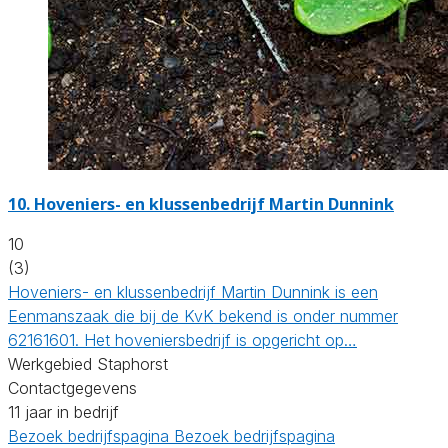
10.
Hoveniers- en klussenbedrijf Martin Dunnink
10
(3)
Hoveniers- en klussenbedrijf Martin Dunnink is een
Eenmanszaak die bij de KvK bekend is onder nummer
62161601. Het hoveniersbedrijf is opgericht op…
Werkgebied Staphorst
Contactgegevens
11 jaar in bedrijf
Bezoek bedrijfspagina
Bezoek bedrijfspagina