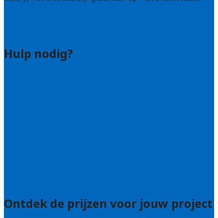
Hovenier leads kopen
Bedrijf aanmelden
Hulp nodig?
Contact
Bel 085 005 0242
Wie zijn wij?
Uitleg over de offerteservice
Hulp nodig bij je aanvraag?
Welke kwaliteitseisen stellen we?
Hoe doen we onderzoek naar hoveniers?
Veelgestelde vragen: particulieren
Veelgestelde vragen: bedrijven
Ontdek de prijzen voor jouw project