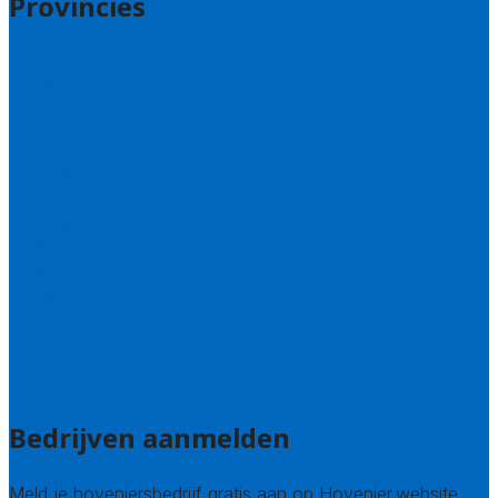
Provincies
Drenthe
Flevoland
Friesland
Gelderland
Groningen
Overijssel
Limburg
Noord-Brabant
Noord-Holland
Utrecht
Zuid-Holland
Zeeland
Alle steden
Bedrijven aanmelden
Meld je hoveniersbedrijf gratis aan op Hovenier.website.