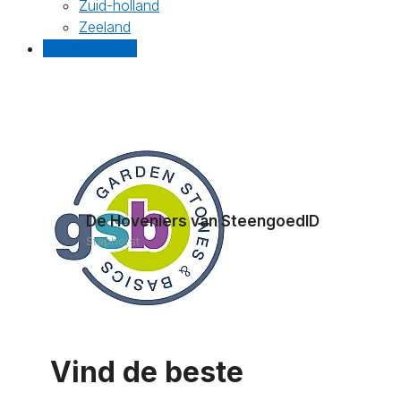
Zuid-holland
Zeeland
Gratis offertes
De Hoveniers van SteengoedID
Staphorst
Vind de beste