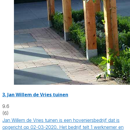
3.
Jan Willem de Vries tuinen
9.6
(6)
Jan Willem de Vries tuinen is een hoveniersbedrijf dat is
opgericht op 02-03-2020. Het bedrijf telt 1 werknemer en