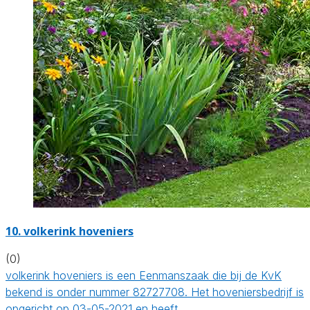
10.
volkerink hoveniers
(0)
volkerink hoveniers is een Eenmanszaak die bij de KvK
bekend is onder nummer 82727708. Het hoveniersbedrijf is
opgericht op 03-05-2021 en heeft…