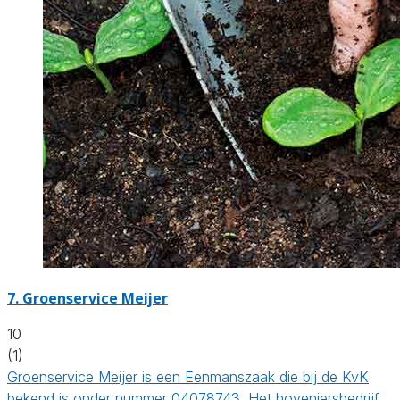
7.
Groenservice Meijer
10
(1)
Groenservice Meijer is een Eenmanszaak die bij de KvK
bekend is onder nummer 04078743. Het hoveniersbedrijf