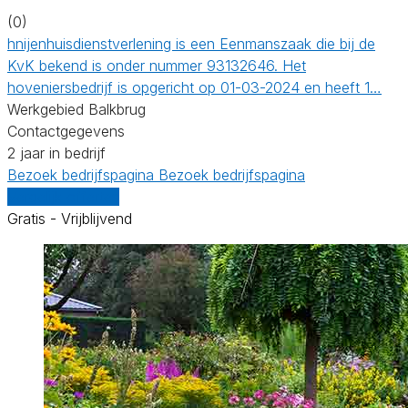
(0)
hnijenhuisdienstverlening is een Eenmanszaak die bij de
KvK bekend is onder nummer 93132646. Het
hoveniersbedrijf is opgericht op 01-03-2024 en heeft 1…
Werkgebied Balkbrug
Contactgegevens
2 jaar in bedrijf
Bezoek bedrijfspagina
Bezoek bedrijfspagina
Vergelijk offertes
Gratis - Vrijblijvend