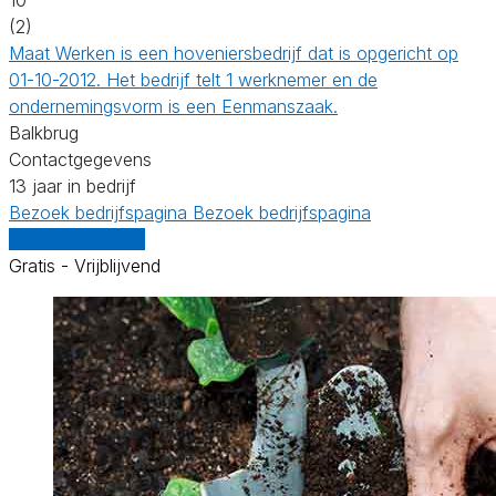
(2)
Maat Werken is een hoveniersbedrijf dat is opgericht op
01-10-2012. Het bedrijf telt 1 werknemer en de
ondernemingsvorm is een Eenmanszaak.
Balkbrug
Contactgegevens
13 jaar in bedrijf
Bezoek bedrijfspagina
Bezoek bedrijfspagina
Vergelijk offertes
Gratis - Vrijblijvend