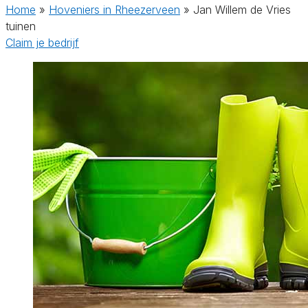
Home
»
Hoveniers in Rheezerveen
»
Jan Willem de Vries
tuinen
Claim je bedrijf