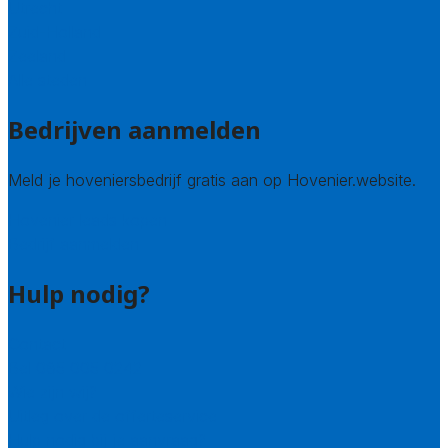
Utrecht
Zuid-Holland
Zeeland
Alle steden
Bedrijven aanmelden
Meld je hoveniersbedrijf gratis aan op Hovenier.website.
Hovenier leads kopen
Bedrijf aanmelden
Hulp nodig?
Contact
Bel 085 005 0242
Wie zijn wij?
Uitleg over de offerteservice
Hulp nodig bij je aanvraag?