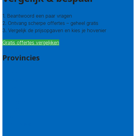
1. Beantwoord een paar vragen
2. Ontvang scherpe offertes – geheel gratis
3. Vergelijk de prijsopgaven en kies je hovenier
Gratis offertes vergelijken
Provincies
Drenthe
Flevoland
Friesland
Gelderland
Groningen
Overijssel
Limburg
Noord-Brabant
Noord-Holland