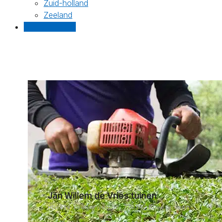
Zuid-holland
Zeeland
Gratis offertes
Jan Willem de Vries tuinen
Rheezerveenseweg 56, 7797HD Rheezerveen