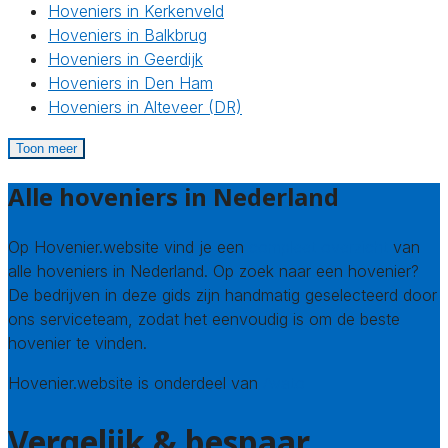
Hoveniers in Kerkenveld
Hoveniers in Balkbrug
Hoveniers in Geerdijk
Hoveniers in Den Ham
Hoveniers in Alteveer (DR)
Toon meer
Alle hoveniers in Nederland
Op Hovenier.website vind je een
compleet overzicht
van
alle hoveniers in Nederland. Op zoek naar een hovenier?
De bedrijven in deze gids zijn handmatig geselecteerd door
ons serviceteam, zodat het eenvoudig is om de beste
hovenier te vinden.
Hovenier.website is onderdeel van
Avato
Vergelijk & bespaar