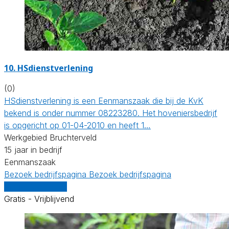
10.
HSdienstverlening
(0)
HSdienstverlening is een Eenmanszaak die bij de KvK
bekend is onder nummer 08223280. Het hoveniersbedrijf
is opgericht op 01-04-2010 en heeft 1…
Werkgebied Bruchterveld
15 jaar in bedrijf
Eenmanszaak
Bezoek bedrijfspagina
Bezoek bedrijfspagina
Vergelijk offertes
Gratis - Vrijblijvend