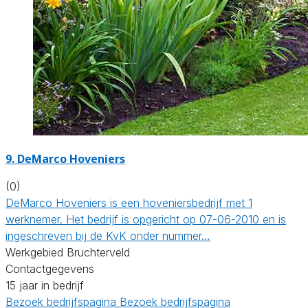
9.
DeMarco Hoveniers
(0)
DeMarco Hoveniers is een hoveniersbedrijf met 1
werknemer. Het bedrijf is opgericht op 07-06-2010 en is
ingeschreven bij de KvK onder nummer…
Werkgebied Bruchterveld
Contactgegevens
15 jaar in bedrijf
Bezoek bedrijfspagina
Bezoek bedrijfspagina