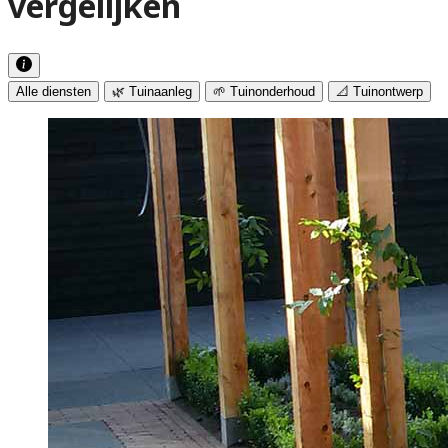
vergelijken
Alle diensten
🌿 Tuinaanleg
🌱 Tuinonderhoud
📐 Tuinontwerp