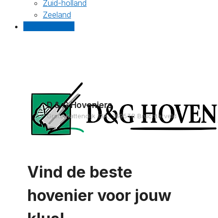
Zuid-holland
Zeeland
Gratis offertes
D & G Hoveniers
Grote Kattendijk 13A, 7695TR Bruchterveld
Vind de beste
hovenier voor jouw