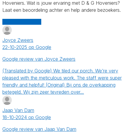
Hoveniers. Wat is jouw ervaring met D & G Hoveniers?
Laat een beoordeling achter en help andere bezoekers.
Schrijf een review
Joyce Zweers
22-10-2025 op Google
Google review van Joyce Zweers
(Translated by Google) We tiled our porch. We’re very
pleased with the meticulous work. The staff were super
friendly and helpful! (Original) Bij ons de overkapping
betegeld. Wij zijn zeer tevreden over…
Jaap Van Dam
18-10-2024 op Google
Google review van Jaap Van Dam