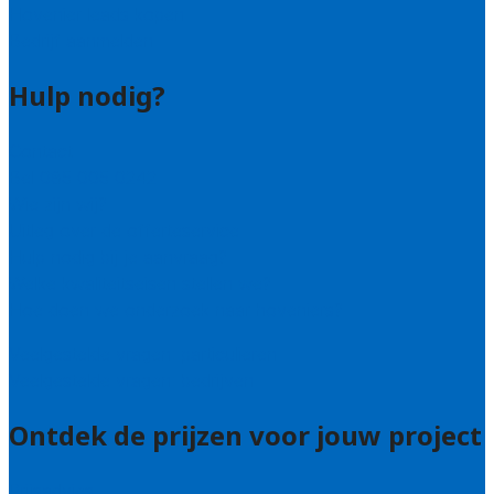
Hovenier leads kopen
Bedrijf aanmelden
Hulp nodig?
Contact
Bel 085 005 0242
Wie zijn wij?
Uitleg over de offerteservice
Hulp nodig bij je aanvraag?
Welke kwaliteitseisen stellen we?
Hoe doen we onderzoek naar hoveniers?
Veelgestelde vragen: particulieren
Veelgestelde vragen: bedrijven
Ontdek de prijzen voor jouw project
Prijsadvies