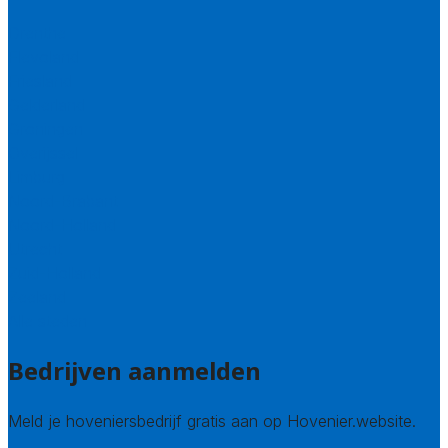
Drenthe
Flevoland
Friesland
Gelderland
Groningen
Overijssel
Limburg
Noord-Brabant
Noord-Holland
Utrecht
Zuid-Holland
Zeeland
Alle steden
Bedrijven aanmelden
Meld je hoveniersbedrijf gratis aan op Hovenier.website.