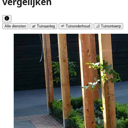
vergelijken
Alle diensten
🌿 Tuinaanleg
🌱 Tuinonderhoud
📐 Tuinontwerp