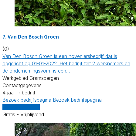
7.
Van Den Bosch Groen
(0)
Van Den Bosch Groen is een hoveniersbedrijf dat is
opgericht op 01-01-2022. Het bedrijf telt 2 werknemers en
de ondernemingsvorm is een…
Werkgebied Gramsbergen
Contactgegevens
4 jaar in bedrijf
Bezoek bedrijfspagina
Bezoek bedrijfspagina
Vergelijk offertes
Gratis - Vrijblijvend