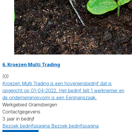
6.
Kroezen Multi Trading
(0)
Kroezen Multi Trading is een hoveniersbedrijf dat is
opgericht op 01-04-2022. Het bedrijf telt 1 werknemer en
de ondernemingsvorm is een Eenmanszaak.
Werkgebied Gramsbergen
Contactgegevens
3 jaar in bedrijf
Bezoek bedrijfspagina
Bezoek bedrijfspagina