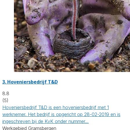
3.
Hoveniersbedrijf T&D
8.8
(5)
Hoveniersbedrijf T&D is een hoveniersbedrijf met 1
werknemer. Het bedrijf is opgericht op 28-02-2019 en is
ingeschreven bij de KvK onder nummer…
Werkgebied Gramsbergen