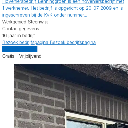
Hoveniersbedrijf Benninggroen is een hoveniersbedrijf met
1 werknemer. Het bedrijf is opgericht op 20-07-2009 en is
ingeschreven bij de KvK onder nummer…
Werkgebied Steenwijk
Contactgegevens
16 jaar in bedrijf
Bezoek bedrijfspagina
Bezoek bedrijfspagina
Vergelijk offertes
Gratis - Vrijblijvend