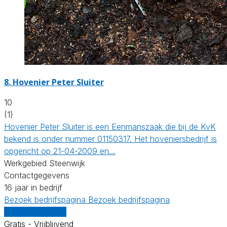
8.
Hovenier Peter Sluiter
10
(1)
Hovenier Peter Sluiter is een Eenmanszaak die bij de KvK
bekend is onder nummer 01150317. Het hoveniersbedrijf is
opgericht op 21-04-2009 en…
Werkgebied Steenwijk
Contactgegevens
16 jaar in bedrijf
Bezoek bedrijfspagina
Bezoek bedrijfspagina
Vergelijk offertes
Gratis - Vrijblijvend