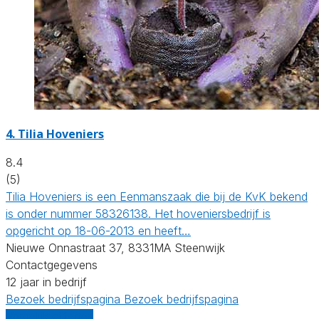
4.
Tilia Hoveniers
8.4
(5)
Tilia Hoveniers is een Eenmanszaak die bij de KvK bekend
is onder nummer 58326138. Het hoveniersbedrijf is
opgericht op 18-06-2013 en heeft…
Nieuwe Onnastraat 37, 8331MA Steenwijk
Contactgegevens
12 jaar in bedrijf
Bezoek bedrijfspagina
Bezoek bedrijfspagina
Vergelijk offertes