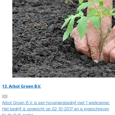
13.
Arbol Groen B.V.
(0)
Arbol Groen B.V. is een hoveniersbedrijf met 1 werknemer.
Het bedrijf is opgericht op 02-10-2017 en is ingeschreven
bij de KvK onder…