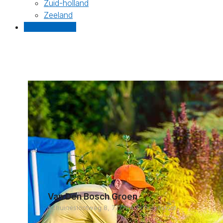
Zuid-holland
Zeeland
Gratis offertes
Van Den Bosch Groen
Schuineslootweg 8, 7777RA Schuinesloot