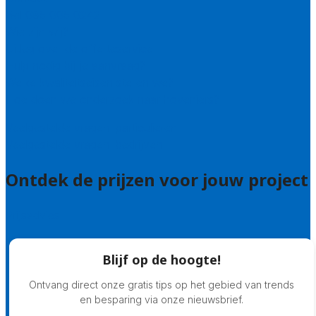
Bel 085 005 0242
Wie zijn wij?
Uitleg over de offerteservice
Hulp nodig bij je aanvraag?
Welke kwaliteitseisen stellen we?
Hoe doen we onderzoek naar hoveniers?
Veelgestelde vragen: particulieren
Veelgestelde vragen: bedrijven
Ontdek de prijzen voor jouw project
Prijsadvies
Blijf op de hoogte!
Ontvang direct onze gratis tips op het gebied van trends
en besparing via onze nieuwsbrief.