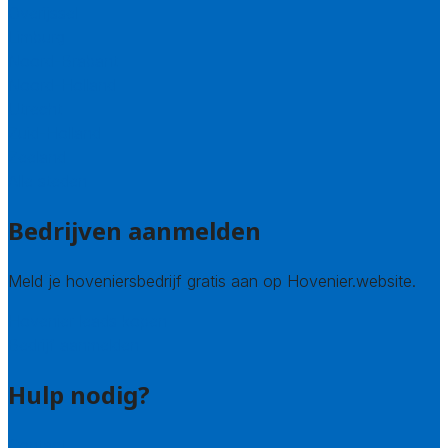
Overijssel
Limburg
Noord-Brabant
Noord-Holland
Utrecht
Zuid-Holland
Zeeland
Alle steden
Bedrijven aanmelden
Meld je hoveniersbedrijf gratis aan op Hovenier.website.
Hovenier leads kopen
Bedrijf aanmelden
Hulp nodig?
Contact