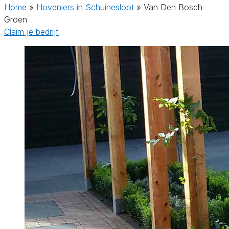
Home
»
Hoveniers in Schuinesloot
»
Van Den Bosch
Groen
Claim je bedrijf