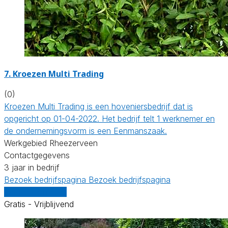
7.
Kroezen Multi Trading
(0)
Kroezen Multi Trading is een hoveniersbedrijf dat is
opgericht op 01-04-2022. Het bedrijf telt 1 werknemer en
de ondernemingsvorm is een Eenmanszaak.
Werkgebied Rheezerveen
Contactgegevens
3 jaar in bedrijf
Bezoek bedrijfspagina
Bezoek bedrijfspagina
Vergelijk offertes
Gratis - Vrijblijvend