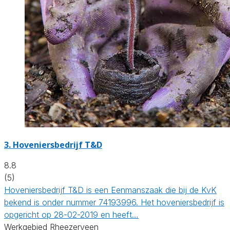
3.
Hoveniersbedrijf T&D
8.8
(5)
Hoveniersbedrijf T&D is een Eenmanszaak die bij de KvK
bekend is onder nummer 74193996. Het hoveniersbedrijf is
opgericht op 28-02-2019 en heeft…
Werkgebied Rheezerveen