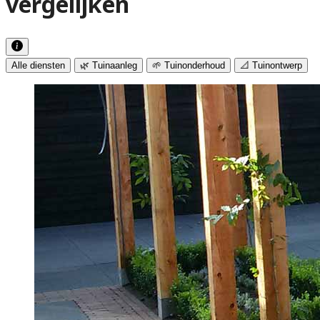
vergelijken
Alle diensten
🌿 Tuinaanleg
🌱 Tuinonderhoud
📐 Tuinontwerp