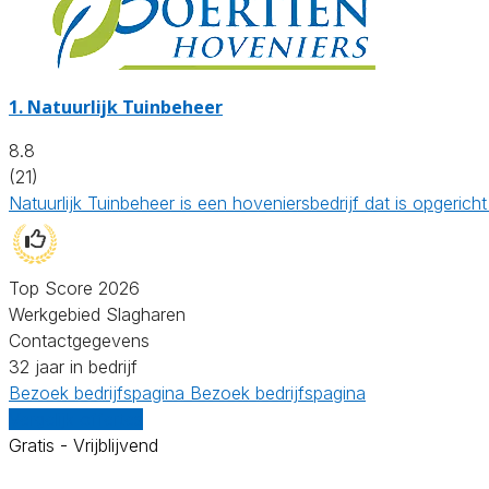
1.
Natuurlijk Tuinbeheer
8.8
(21)
Natuurlijk Tuinbeheer is een hoveniersbedrijf dat is opgeri
Top Score 2026
Werkgebied Slagharen
Contactgegevens
32 jaar in bedrijf
Bezoek bedrijfspagina
Bezoek bedrijfspagina
Vergelijk offertes
Gratis - Vrijblijvend