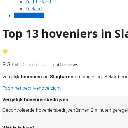
Zuid-holland
Zeeland
Gratis offertes
Top 13 hoveniers in S
9.3
(uit 10) op basis van
56
reviews
Vergelijk
hoveniers
in
Slagharen
en omgeving. Bekijk beoor
Toon het bedrijvenoverzicht
Vergelijk hoveniersbedrijven
Gecontroleerde hoveniersbedrijven
Binnen 2 minuten gerege
Wat is je klus?