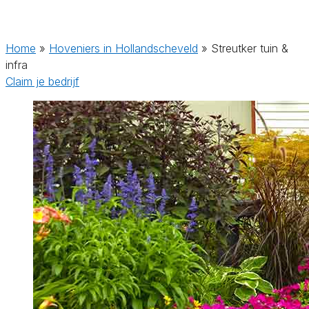
Home
»
Hoveniers in Hollandscheveld
»
Streutker tuin &
infra
Claim je bedrijf