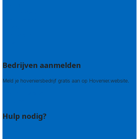
Limburg
Noord-Brabant
Noord-Holland
Utrecht
Zuid-Holland
Zeeland
Alle steden
Bedrijven aanmelden
Meld je hoveniersbedrijf gratis aan op Hovenier.website.
Hovenier leads kopen
Bedrijf aanmelden
Hulp nodig?
Contact