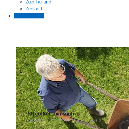
Zuid-holland
Zeeland
Gratis offertes
Streutker tuin & infra
Kerkenkavel 15, 7913AS Hollandscheveld