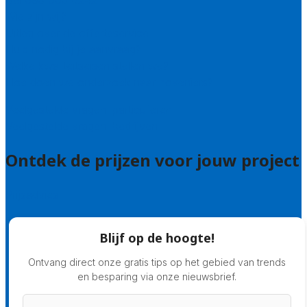
Bel 085 005 0242
Wie zijn wij?
Uitleg over de offerteservice
Hulp nodig bij je aanvraag?
Welke kwaliteitseisen stellen we?
Hoe doen we onderzoek naar hoveniers?
Veelgestelde vragen: particulieren
Veelgestelde vragen: bedrijven
Ontdek de prijzen voor jouw project
Prijsadvies
Blijf op de hoogte!
Ontvang direct onze gratis tips op het gebied van trends
en besparing via onze nieuwsbrief.