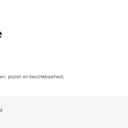
e
n, prijzen en beschikbaarheid.
ld