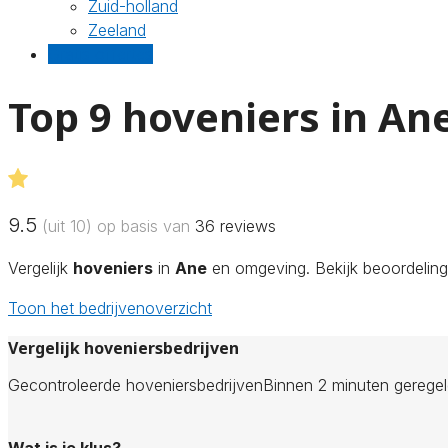
Zuid-holland
Zeeland
Gratis offertes
Top 9 hoveniers in An
9.5
(uit 10) op basis van
36
reviews
Vergelijk
hoveniers
in
Ane
en omgeving. Bekijk beoordelinge
Toon het bedrijvenoverzicht
Vergelijk hoveniersbedrijven
Gecontroleerde hoveniersbedrijven
Binnen 2 minuten gerege
Wat is je klus?