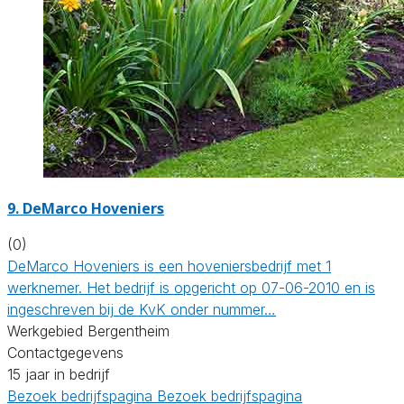
9.
DeMarco Hoveniers
(0)
DeMarco Hoveniers is een hoveniersbedrijf met 1
werknemer. Het bedrijf is opgericht op 07-06-2010 en is
ingeschreven bij de KvK onder nummer…
Werkgebied Bergentheim
Contactgegevens
15 jaar in bedrijf
Bezoek bedrijfspagina
Bezoek bedrijfspagina