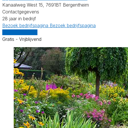
Kanaalweg West 15, 7691BT Bergentheim
Contactgegevens
28 jaar in bedrijf
Bezoek bedrijfspagina
Bezoek bedrijfspagina
Vergelijk offertes
Gratis - Vrijblijvend