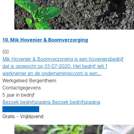
10.
Mik Hovenier & Boomverzorging
(0)
Mik Hovenier & Boomverzorging is een hoveniersbedrijf
dat is opgericht op 01-07-2020. Het bedrijf telt 1
werknemer en de ondernemingsvorm is een…
Werkgebied Bergentheim
Contactgegevens
5 jaar in bedrijf
Bezoek bedrijfspagina
Bezoek bedrijfspagina
Vergelijk offertes
Gratis - Vrijblijvend