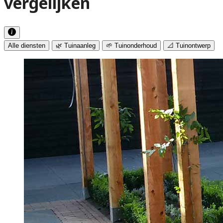
vergelijken
Alle diensten
🌿 Tuinaanleg
🌱 Tuinonderhoud
📐 Tuinontwerp