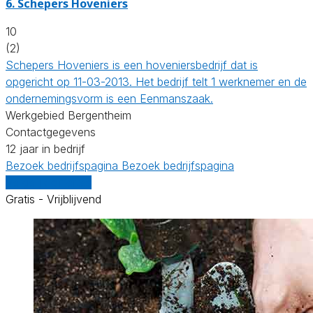
6.
Schepers Hoveniers
10
(2)
Schepers Hoveniers is een hoveniersbedrijf dat is
opgericht op 11-03-2013. Het bedrijf telt 1 werknemer en de
ondernemingsvorm is een Eenmanszaak.
Werkgebied Bergentheim
Contactgegevens
12 jaar in bedrijf
Bezoek bedrijfspagina
Bezoek bedrijfspagina
Vergelijk offertes
Gratis - Vrijblijvend