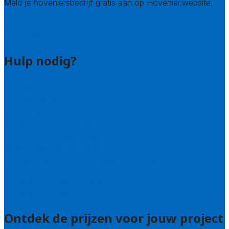
Meld je hoveniersbedrijf gratis aan op Hovenier.website.
Hovenier leads kopen
Bedrijf aanmelden
Hulp nodig?
Contact
Bel 085 005 0242
Wie zijn wij?
Uitleg over de offerteservice
Hulp nodig bij je aanvraag?
Welke kwaliteitseisen stellen we?
Hoe doen we onderzoek naar hoveniers?
Veelgestelde vragen: particulieren
Veelgestelde vragen: bedrijven
Ontdek de prijzen voor jouw project