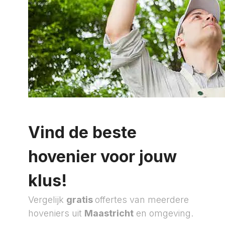
Vind de beste
hovenier voor jouw
klus!
Vergelijk
gratis
offertes van meerdere
hoveniers uit
Maastricht
en omgeving.