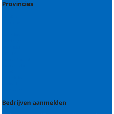
Provincies
Drenthe
Flevoland
Friesland
Gelderland
Groningen
Overijssel
Limburg
Noord-Brabant
Noord-Holland
Utrecht
Zuid-Holland
Zeeland
Alle steden
Bedrijven aanmelden