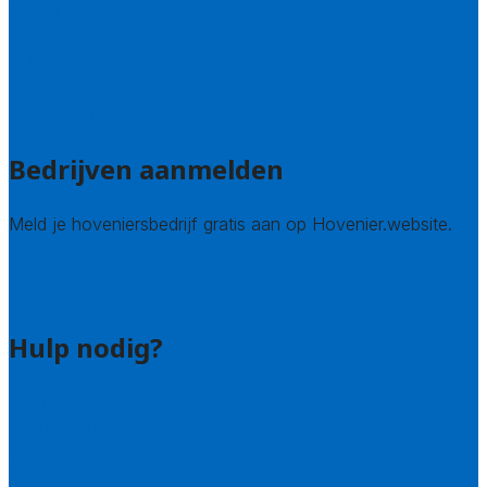
Noord-Holland
Utrecht
Zuid-Holland
Zeeland
Alle steden
Bedrijven aanmelden
Meld je hoveniersbedrijf gratis aan op Hovenier.website.
Hovenier leads kopen
Bedrijf aanmelden
Hulp nodig?
Contact
Bel 085 005 0242
Wie zijn wij?
Uitleg over de offerteservice