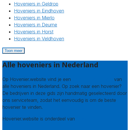
Hoveniers in Geldrop
Hoveniers in Eindhoven
Hoveniers in Mierlo
Hoveniers in Deurne
Hoveniers in Horst
Hoveniers in Veldhoven
Toon meer
Alle hoveniers in Nederland
Op Hovenier.website vind je een
compleet overzicht
van
alle hoveniers in Nederland. Op zoek naar een hovenier?
De bedrijven in deze gids zijn handmatig geselecteerd door
ons serviceteam, zodat het eenvoudig is om de beste
hovenier te vinden.
Hovenier.website is onderdeel van
Avato