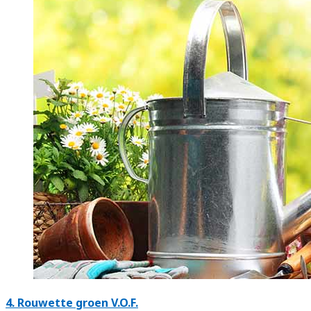
4.
Rouwette groen V.O.F.