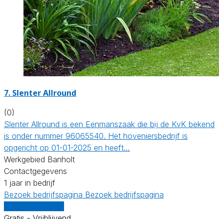
7.
Slenter Allround
(0)
Slenter Allround is een Eenmanszaak die bij de KvK bekend
is onder nummer 96065540. Het hoveniersbedrijf is
opgericht op 01-01-2025 en heeft…
Werkgebied Banholt
Contactgegevens
1 jaar in bedrijf
Bezoek bedrijfspagina
Bezoek bedrijfspagina
Vergelijk offertes
Gratis - Vrijblijvend