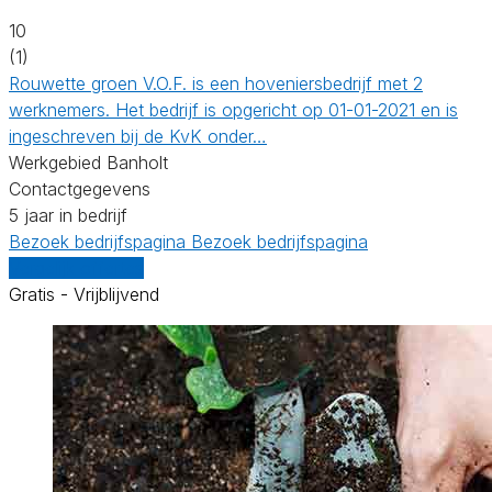
10
(1)
Rouwette groen V.O.F. is een hoveniersbedrijf met 2
werknemers. Het bedrijf is opgericht op 01-01-2021 en is
ingeschreven bij de KvK onder…
Werkgebied Banholt
Contactgegevens
5 jaar in bedrijf
Bezoek bedrijfspagina
Bezoek bedrijfspagina
Vergelijk offertes
Gratis - Vrijblijvend