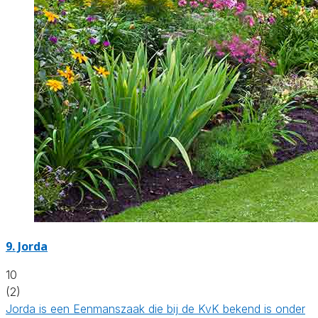
9.
Jorda
10
(2)
Jorda is een Eenmanszaak die bij de KvK bekend is onder