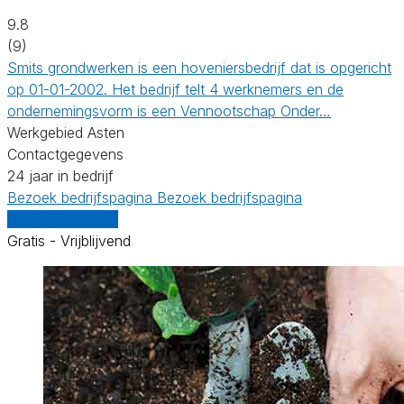
9.8
(9)
Smits grondwerken is een hoveniersbedrijf dat is opgericht
op 01-01-2002. Het bedrijf telt 4 werknemers en de
ondernemingsvorm is een Vennootschap Onder…
Werkgebied Asten
Contactgegevens
24 jaar in bedrijf
Bezoek bedrijfspagina
Bezoek bedrijfspagina
Vergelijk offertes
Gratis - Vrijblijvend