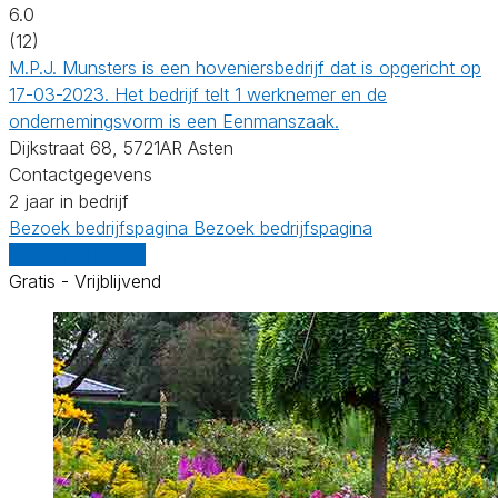
6.0
(12)
M.P.J. Munsters is een hoveniersbedrijf dat is opgericht op
17-03-2023. Het bedrijf telt 1 werknemer en de
ondernemingsvorm is een Eenmanszaak.
Dijkstraat 68, 5721AR Asten
Contactgegevens
2 jaar in bedrijf
Bezoek bedrijfspagina
Bezoek bedrijfspagina
Vergelijk offertes
Gratis - Vrijblijvend