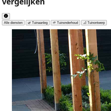
vergelijken
Alle diensten
🌿 Tuinaanleg
🌱 Tuinonderhoud
📐 Tuinontwerp