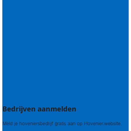
Drenthe
Flevoland
Friesland
Gelderland
Groningen
Overijssel
Limburg
Noord-Brabant
Noord-Holland
Utrecht
Zuid-Holland
Zeeland
Alle steden
Bedrijven aanmelden
Meld je hoveniersbedrijf gratis aan op Hovenier.website.