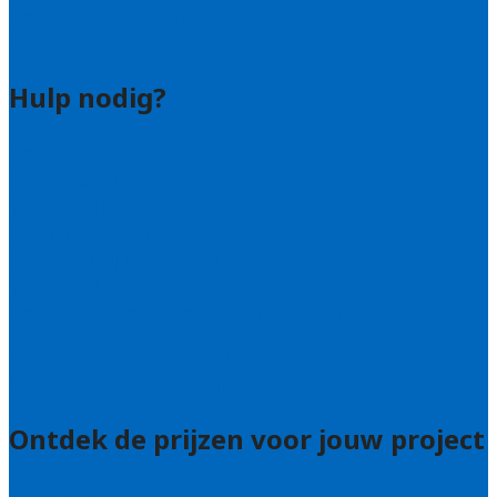
Hovenier leads kopen
Bedrijf aanmelden
Hulp nodig?
Contact
Bel 085 005 0242
Wie zijn wij?
Uitleg over de offerteservice
Hulp nodig bij je aanvraag?
Welke kwaliteitseisen stellen we?
Hoe doen we onderzoek naar hoveniers?
Veelgestelde vragen: particulieren
Veelgestelde vragen: bedrijven
Ontdek de prijzen voor jouw project
Prijsadvies