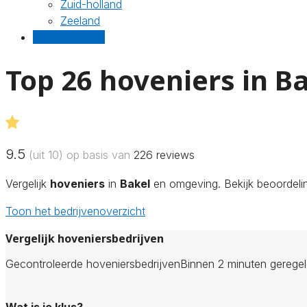
Zuid-holland
Zeeland
Gratis offertes
Top 26 hoveniers in B
9.5
(uit 10) op basis van
226
reviews
Vergelijk
hoveniers
in
Bakel
en omgeving. Bekijk beoordelin
Toon het bedrijvenoverzicht
Vergelijk hoveniersbedrijven
Gecontroleerde hoveniersbedrijven
Binnen 2 minuten gerege
Wat is je klus?